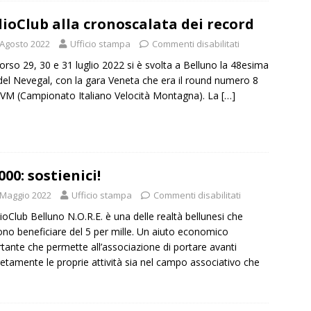
ioClub alla cronoscalata dei record
 Agosto 2022
Ufficio stampa
Commenti disabilitati
orso 29, 30 e 31 luglio 2022 si è svolta a Belluno la 48esima
del Nevegal, con la gara Veneta che era il round numero 8
IVM (Campionato Italiano Velocità Montagna). La
[…]
000: sostienici!
 Maggio 2022
Ufficio stampa
Commenti disabilitati
dioClub Belluno N.O.R.E. è una delle realtà bellunesi che
no beneficiare del 5 per mille. Un aiuto economico
tante che permette all’associazione di portare avanti
etamente le proprie attività sia nel campo associativo che