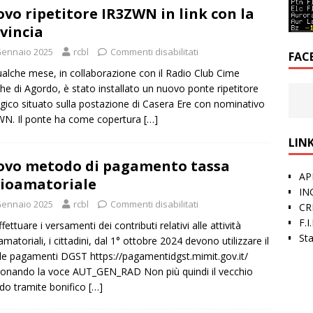
vo ripetitore IR3ZWN in link con la
vincia
Gennaio 2025
rcbl
Commenti disabilitati
FAC
alche mese, in collaborazione con il Radio Club Cime
he di Agordo, è stato installato un nuovo ponte ripetitore
gico situato sulla postazione di Casera Ere con nominativo
N. Il ponte ha come copertura
[…]
LINK
vo metodo di pagamento tassa
AP
ioamatoriale
IN
Gennaio 2025
rcbl
Commenti disabilitati
CR
F.I
fettuare i versamenti dei contributi relativi alle attività
St
amatoriali, i cittadini, dal 1° ottobre 2024 devono utilizzare il
le pagamenti DGST https://pagamentidgst.mimit.gov.it/
ionando la voce AUT_GEN_RAD Non più quindi il vecchio
o tramite bonifico
[…]