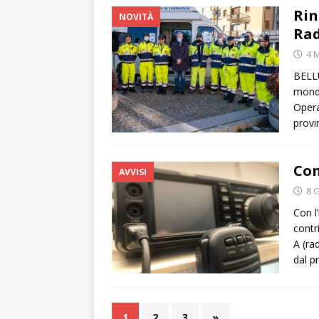
Rin
NOVITÀ
Rad
4 
BELLU
mondo
Opera
provi
Con
AVVISI
8 
Con l
contr
A (ra
dal p
1
2
3
»