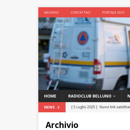
ARCHIVIO
CONTATTACI
PORTALE SOCI
HOME
RADIOCLUB BELLUNO
N
[ 5 Luglio 2025 ]
Nuovi link satellita
NEWS
[ 8 Gennaio 2025 ]
Nuovo ripetitor
Archivio
[ 7 Gennaio 2025 ]
Nuovo metodo d