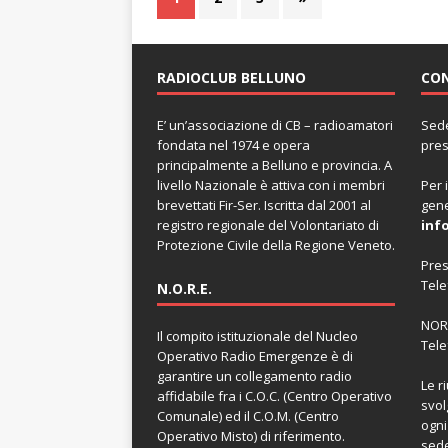
RADIOCLUB BELLUNO
CO
E’ un’associazione di CB – radioamatori
Sede
fondata nel 1974 e opera
pres
principalmente a Belluno e provincia. A
livello Nazionale è attiva con i membri
Per 
brevettati Fir-Ser. Iscritta dal 2001 al
gene
registro regionale del Volontariato di
inf
Protezione Civile della Regione Veneto.
Pre
Tele
N.O.R.E.
NOR
Il compito istituzionale del Nucleo
Tele
Operativo Radio Emergenze è di
garantire un collegamento radio
Le r
affidabile fra i C.O.C. (Centro Operativo
svol
Comunale) ed il C.O.M. (Centro
ogni
Operativo Misto) di riferimento.
sed