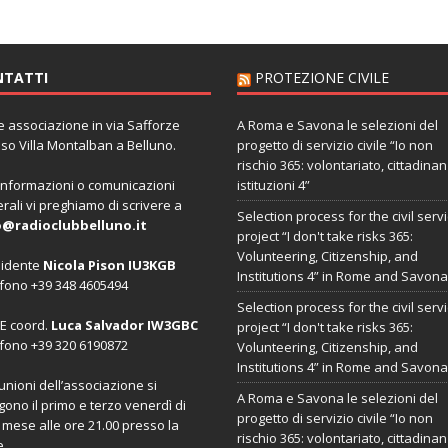
NTATTI
PROTEZIONE CIVILE
 associazione in via Safforze
A Roma e Savona le selezioni del
so Villa Montalban a Belluno.
progetto di servizio civile “Io non
rischio 365: volontariato, cittadina
informazioni o comunicazioni
istituzioni 4”
rali vi preghiamo di scrivere a
Selection process for the civil serv
o@radioclubbelluno.it
project “I don't take risks 365:
Volunteering, Citizenship, and
sidente
Nicola Pison IU3KGB
Institutions 4” in Rome and Savona
fono +39 348 4605494
Selection process for the civil serv
E coord.
Luca Salvador IW3GBC
project “I don't take risks 365:
fono +39 320 6190872
Volunteering, Citizenship, and
Institutions 4” in Rome and Savona
iunioni dell’associazione si
A Roma e Savona le selezioni del
gono il primo e terzo venerdì di
progetto di servizio civile “Io non
 mese alle ore 21.00 presso la
rischio 365: volontariato, cittadina
e.