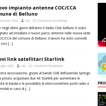
letto nuovo Presidente del RadioClub Belluno
NOVITÀ
vo impianto antenne COC/CCA
une di Belluno
il: un successo!
RADIO ASSISTENZE
Gennaio 2026
rcbl
Commenti disabilitati
cronoscalata dei record
RADIO ASSISTENZE
 negli ultimi giorni dell’anno il Radio Club Belluno è stato
ici!
AVVISI
nato ad installare il nuovo parco antenne nelle nuova sede
iglio Direttivo del RadioClub Belluno NORE
NOVITÀ
OC/CCA del comune di Belluno. Il lavoro ha visto coinvolti
 soci
[…]
uo radioamatori
AVVISI
 antenne COC/CCA Comune di Belluno
NOVITÀ
vi link satellitari Starlink
uglio 2025
rcbl
Commenti disabilitati
stra associazione, grazie al bando SVB dell’azienda Springo
ha potuto acquistare due Kit Starlink per aumentare le
PRO
ità di banda e le possibilità di interconnettere ponti radio e
 mobili in caso di
[…]