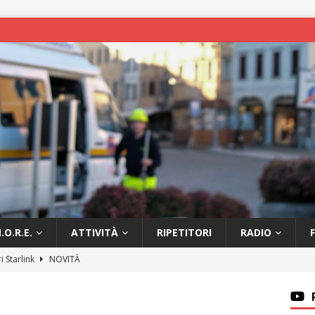
.O.R.E.
ATTIVITÀ
RIPETITORI
RADIO
ri Starlink
NOVITÀ
e IR3ZWN in link con la provincia
NOVITÀ
i pagamento tassa radioamatoriale
AVVISI