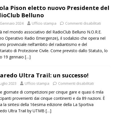
ola Pison eletto nuovo Presidente del
ioClub Belluno
 Gennaio 2024
Ufficio stampa
Commenti disabilitati
à nel mondo associativo del RadioClub Belluno N.O.R.E.
eo Operativo Radio Emergenze), il sodalizio che opera nel
torio provinciale nell’ambito del radiantismo e del
tariato di Protezione Civile. Come previsto dallo Statuto, lo
so 19 gennaio
[…]
aredo Ultra Trail: un successo!
uglio 2023
Ufficio stampa
Commenti disabilitati
e giornate di competizioni per cinque gare e quasi 6 mila
cipanti provenienti dai cinque continenti e da 89 nazioni. È
a la sintesi della 16esima edizione della La Sportiva
edo Ultra Trail by UTMB
[…]