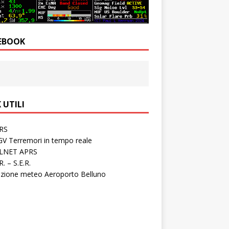
EBOOK
 UTILI
RS
GV Terremori in tempo reale
LNET APRS
.R. – S.E.R.
azione meteo Aeroporto Belluno