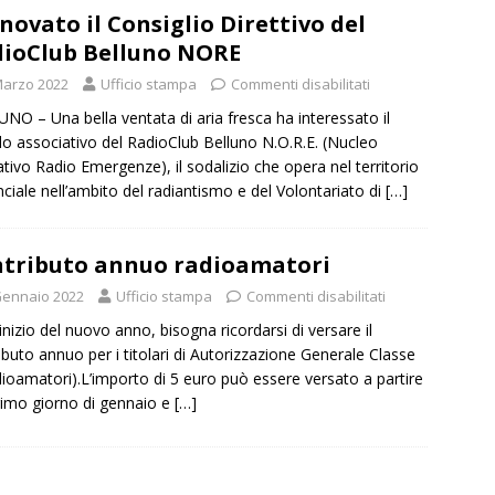
novato il Consiglio Direttivo del
ioClub Belluno NORE
Marzo 2022
Ufficio stampa
Commenti disabilitati
NO – Una bella ventata di aria fresca ha interessato il
 associativo del RadioClub Belluno N.O.R.E. (Nucleo
tivo Radio Emergenze), il sodalizio che opera nel territorio
nciale nell’ambito del radiantismo e del Volontariato di
[…]
tributo annuo radioamatori
Gennaio 2022
Ufficio stampa
Commenti disabilitati
’inizio del nuovo anno, bisogna ricordarsi di versare il
ibuto annuo per i titolari di Autorizzazione Generale Classe
dioamatori).L’importo di 5 euro può essere versato a partire
rimo giorno di gennaio e
[…]