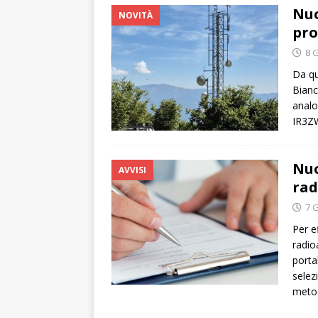
Nuo
NOVITÀ
pro
8 
Da qu
Bianc
analo
IR3ZW
Nuo
AVVISI
rad
7 
Per ef
radio
porta
selez
metod