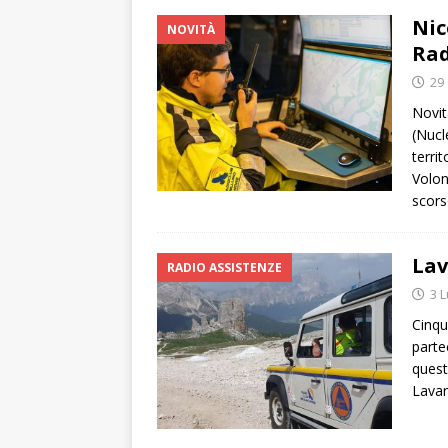
Nic
NOVITÀ
Rad
29
Novit
(Nucl
terri
Volon
scor
Lav
RADIO ASSISTENZE
3 L
Cinqu
parte
quest
Lavar