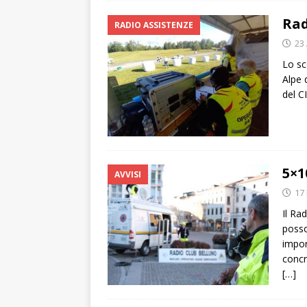
Rad
RADIO ASSISTENZE
23
Lo sc
Alpe 
del C
5×1
AVVISI
17
Il Ra
posso
impor
concr
[…]