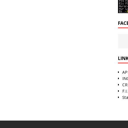
FAC
LINK
AP
IN
CR
F.I
St