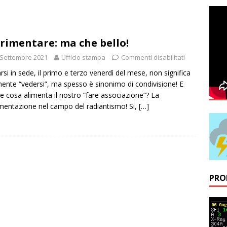
letto nuovo Presidente del RadioClub Belluno
NOVITÀ
il: un successo!
RADIO ASSISTENZE
rimentare: ma che bello!
cronoscalata dei record
RADIO ASSISTENZE
 Settembre 2021
Ufficio stampa
Commenti disabilitati
ici!
AVVISI
rsi in sede, il primo e terzo venerdì del mese, non significa
iglio Direttivo del RadioClub Belluno NORE
NOVITÀ
ente “vedersi”, ma spesso è sinonimo di condivisione! E
e cosa alimenta il nostro “fare associazione“? La
uo radioamatori
AVVISI
mentazione nel campo del radiantismo! Si,
[…]
o antenne COC/CCA Comune di Belluno
NOVITÀ
PRO