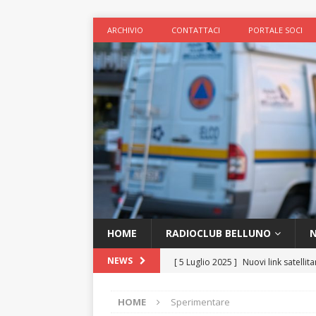
ARCHIVIO
CONTATTACI
PORTALE SOCI
HOME
RADIOCLUB BELLUNO
N
[ 5 Luglio 2025 ]
Nuovi link satellita
NEWS
[ 8 Gennaio 2025 ]
Nuovo ripetitor
HOME
Sperimentare
[ 7 Gennaio 2025 ]
Nuovo metodo d