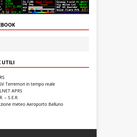
EBOOK
 UTILI
RS
GV Terremori in tempo reale
LNET APRS
.R. – S.E.R.
azione meteo Aeroporto Belluno