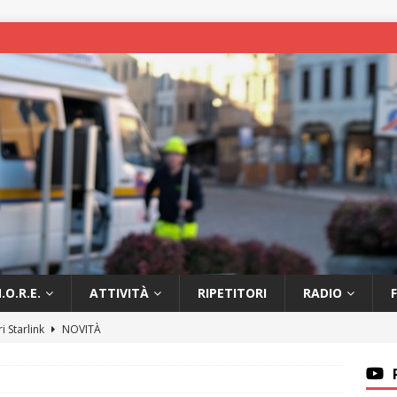
.O.R.E.
ATTIVITÀ
RIPETITORI
RADIO
ri Starlink
NOVITÀ
e IR3ZWN in link con la provincia
NOVITÀ
i pagamento tassa radioamatoriale
AVVISI