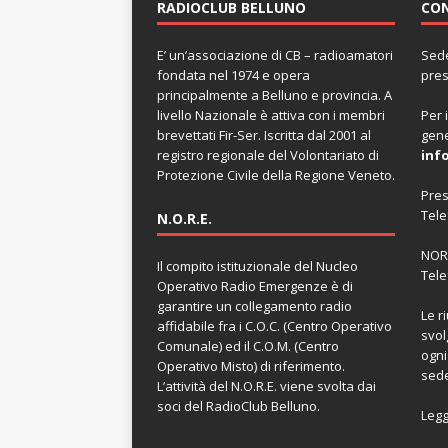
RADIOCLUB BELLUNO
CO
E’ un’associazione di CB – radioamatori
Sede
fondata nel 1974 e opera
pres
principalmente a Belluno e provincia. A
livello Nazionale è attiva con i membri
Per 
brevettati Fir-Ser. Iscritta dal 2001 al
gene
registro regionale del Volontariato di
inf
Protezione Civile della Regione Veneto.
Pre
Tele
N.O.R.E.
NOR
Il compito istituzionale del Nucleo
Tele
Operativo Radio Emergenze è di
garantire un collegamento radio
Le r
affidabile fra i C.O.C. (Centro Operativo
svol
Comunale) ed il C.O.M. (Centro
ogni
Operativo Misto) di riferimento.
sed
L’attività del N.O.R.E. viene svolta dai
soci del RadioClub Belluno.
Legg