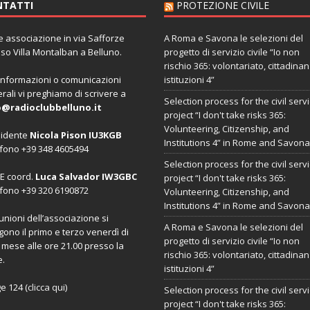
NTATTI
PROTEZIONE CIVILE
 associazione in via Safforze
A Roma e Savona le selezioni del
so Villa Montalban a Belluno.
progetto di servizio civile “Io non
rischio 365: volontariato, cittadina
informazioni o comunicazioni
istituzioni 4”
rali vi preghiamo di scrivere a
Selection process for the civil serv
o@radioclubbelluno.it
project “I don't take risks 365:
Volunteering, Citizenship, and
sidente
Nicola Pison IU3KGB
Institutions 4” in Rome and Savona
fono +39 348 4605494
Selection process for the civil serv
E coord.
Luca Salvador IW3GBC
project “I don't take risks 365:
fono +39 320 6190872
Volunteering, Citizenship, and
Institutions 4” in Rome and Savona
iunioni dell’associazione si
A Roma e Savona le selezioni del
gono il primo e terzo venerdì di
progetto di servizio civile “Io non
 mese alle ore 21.00 presso la
rischio 365: volontariato, cittadina
e.
istituzioni 4”
e 124 (
clicca qui
)
Selection process for the civil serv
project “I don't take risks 365: