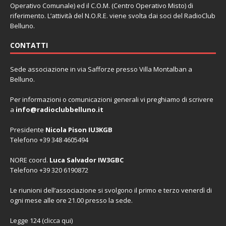
Operativo Comunale) ed il C.O.M. (Centro Operativo Misto) di
riferimento. L’attività del N.O.R.E. viene svolta dai soci del RadioClub
Belluno.
CONTATTI
Sede associazione in via Safforze presso Villa Montalban a
Belluno.
Per informazioni o comunicazioni generali vi preghiamo di scrivere
a
info@radioclubbelluno.it
Presidente
Nicola Pison IU3KGB
Telefono +39 348 4605494
NORE coord.
Luca Salvador IW3GBC
Telefono +39 320 6190872
Le riunioni dell’associazione si svolgono il primo e terzo venerdì di
ogni mese alle ore 21.00 presso la sede.
Legge 124 (
clicca qui
)